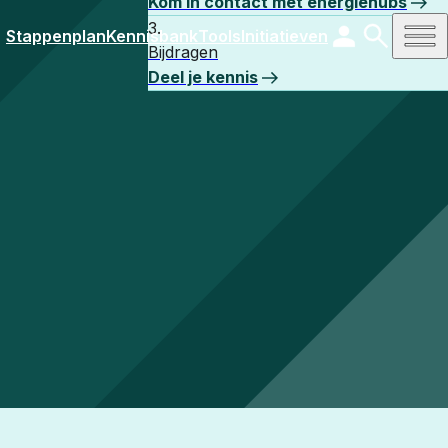
Kom in contact met energiehubs
Stappenplan
Kennisbank
Tools
Initiatieven
Bijdragen
Deel je kennis