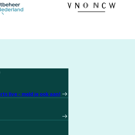
m
ts live - meld je ook aan!