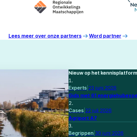
Lees meer over onze partners
Word partner
Nieuw op het kennisplatfor
Experts
|
23 juni 2026
Gids met 61 energiehubexper
Cases
|
22 juli 2026
Agriport A7
Begrippen
|
30 juni 2026