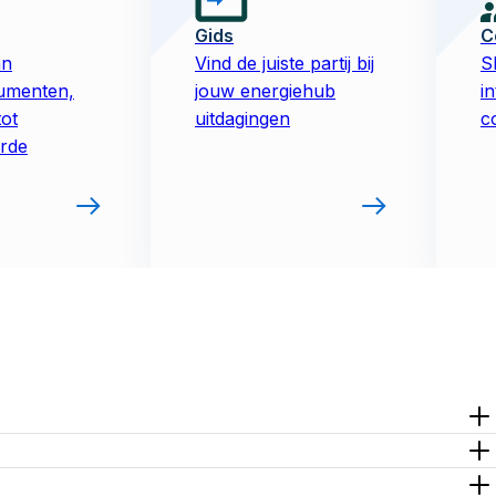
Gids
C
an
Vind de juiste partij bij
Sl
umenten,
jouw energiehub
i
tot
uitdagingen
c
rde