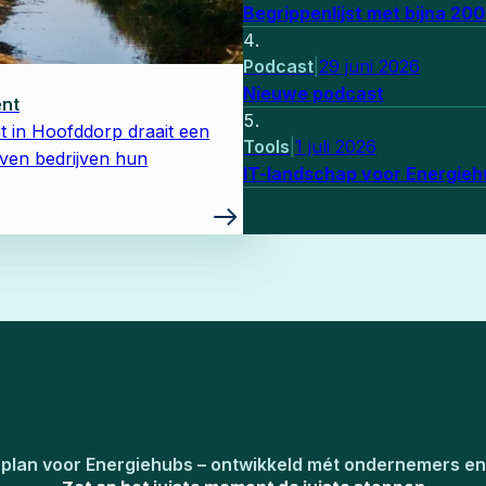
Begrippenlijst met bijna 20
Podcast
|
29 juni 2026
Nieuwe podcast
ent
t in Hoofddorp draait een
Tools
|
1 juli 2026
ven bedrijven hun
IT-landschap voor Energie
plan voor Energiehubs – ontwikkeld mét ondernemers en