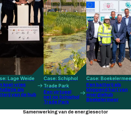
se: Lage Weide
Case: Schiphol
Case: Boekelermee
n koel-vries
Een batterij als
Trade Park
tallatie als
kloppend hart van
Een virtueel
terij van de hub
energiehub
net op Schiphol
Boekelermeer
Trade Park
Samenwerking van de energiesector