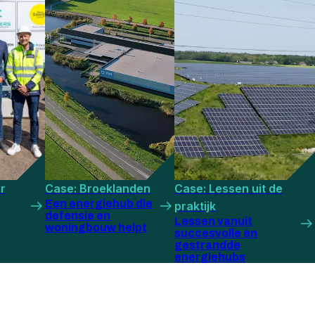
r
Case: Broeklanden
Case: Lessen uit de
Een energiehub die
praktijk
defensie en
Lessen vanuit
woningbouw helpt
succesvolle én
gestrandde
energiehubs