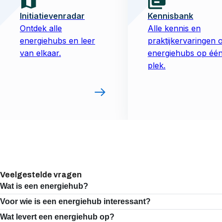
Initiatievenradar
Kennisbank
Ontdek alle
Alle kennis en
energiehubs en leer
praktijkervaringen 
van elkaar.
energiehubs op éé
plek.
Veelgestelde vragen
Wat is een energiehub?
Open
Close
Voor wie is een energiehub interessant?
Open
Close
Wat levert een energiehub op?