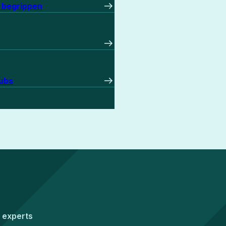
0 begrippen
hubs
 experts