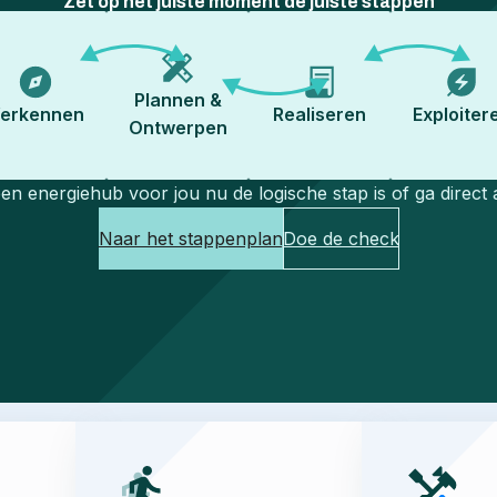
Zet op het juiste moment de juiste stappen
Plannen &
erkennen
Realiseren
Exploiter
Ontwerpen
en energiehub voor jou nu de logische stap is of ga direct 
Naar het stappenplan
Doe de check