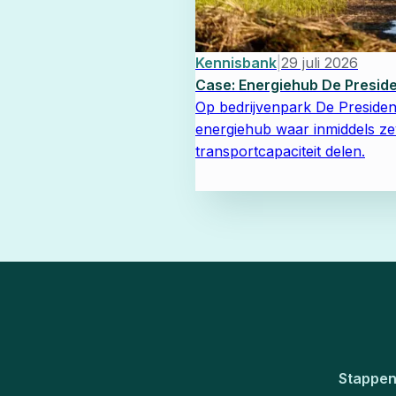
Kennisbank
|
29 juli 2026
Case: Energiehub De Presid
Op bedrijvenpark De Presiden
energiehub waar inmiddels ze
transportcapaciteit delen.
Stappen