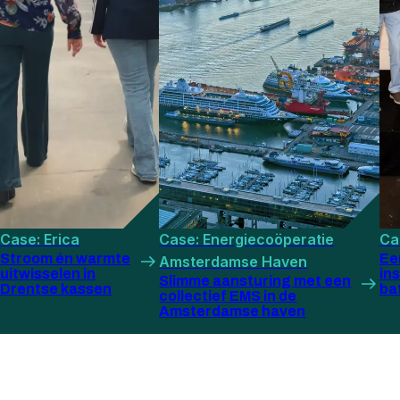
Case: Erica
Case: Energiecoöperatie
Ca
Stroom én warmte
Ee
Amsterdamse Haven
uitwisselen in
ins
Slimme aansturing met een
Drentse kassen
bat
collectief EMS in de
Amsterdamse haven