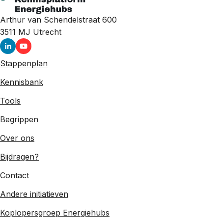
Arthur van Schendelstraat 600
3511 MJ
Utrecht
Stappenplan
Kennisbank
Tools
Begrippen
Over ons
Bijdragen?
Contact
Andere initiatieven
Koplopersgroep Energiehubs