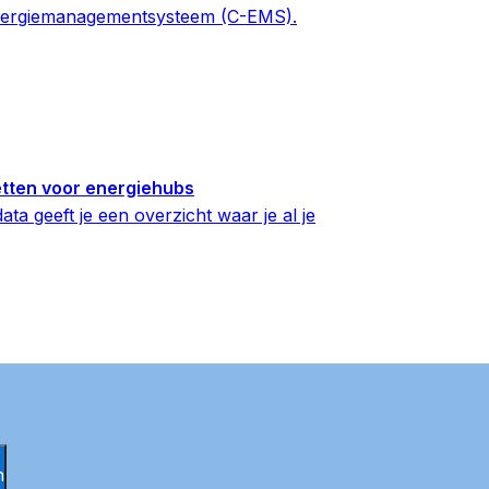
 energiemanagementsysteem (C-EMS).
etten voor energiehubs
ta geeft je een overzicht waar je al je
n