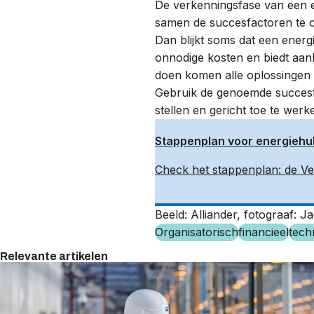
De verkenningsfase van een 
samen de succesfactoren te 
Dan blijkt soms dat een energ
onnodige kosten en biedt aank
doen komen alle oplossingen 
Gebruik de genoemde succesfa
stellen en gericht toe te wer
Stappenplan voor energiehu
Check het stappenplan: de V
Beeld: Alliander, fotograaf: J
Organisatorisch
financieel
tech
Relevante artikelen