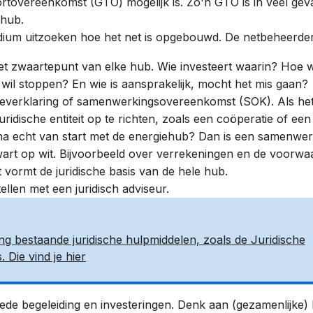
ortovereenkomst (GTO)
mogelijk is. Zo'n GTO is in veel gev
ehub.
adium uitzoeken
hoe het net is opgebouwd.
De netbeheerder
 het zwaartepunt van elke hub. Wie investeert waarin? Hoe
wil stoppen? En wie is aansprakelijk, mocht het mis gaan?
ieverklaring
of samenwerkingsovereenkomst (SOK). Als het in
ridische entiteit op te richten, zoals een coöperatie of ee
na echt van start met de energiehub? Dan is een samenwe
zwart op wit. Bijvoorbeeld over verrekeningen en de voorwa
vormt de juridische basis van de hele hub.
ellen met een juridisch adviseur.
ing bestaande juridische hulpmiddelen, zoals de Juridische
 Die vind je hier
de begeleiding en investeringen. Denk aan (gezamenlijke)