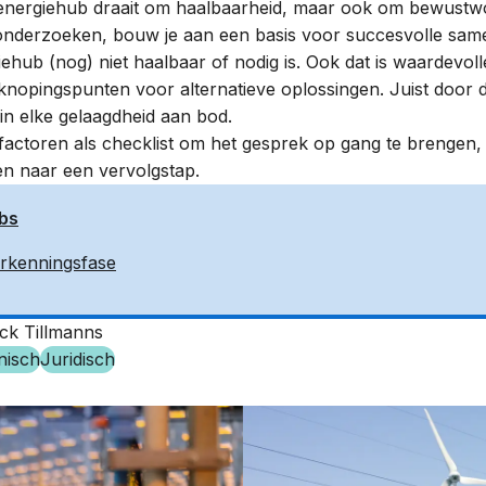
energiehub draait om haalbaarheid, maar ook om bewustw
onderzoeken, bouw je aan een basis voor succesvolle sam
iehub (nog) niet haalbaar of nodig is. Ook dat is waardevol
nopingspunten voor alternatieve oplossingen. Juist door di
in elke gelaagdheid aan bod.
ctoren als checklist om het gesprek op gang te brengen,
ken naar een vervolgstap.
bs
erkenningsfase
ack Tillmanns
nisch
Juridisch