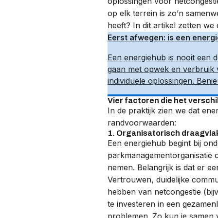
oplossingen voor
netcongesti
op elk terrein is zo’n samen
heeft? In dit artikel zetten we 
Eerst afwegen: is een energ
Een energiehub is nooit een d
gaan met opwek en verbruik v
individuele oplossingen. Benie
Vier factoren die het versch
In de praktijk zien we dat en
randvoorwaarden:
1. Organisatorisch draagvla
Een energiehub begint bij ond
parkmanagementorganisatie of
nemen. Belangrijk is dat er ee
Vertrouwen, duidelijke communi
hebben van netcongestie (bijvo
te investeren in een gezamen
problemen. Zo kun je samen v