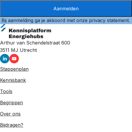
Aanmelden
Bij aanmelding ga je akkoord met onze
privacy statement
.
Arthur van Schendelstraat 600
3511 MJ
Utrecht
Stappenplan
Kennisbank
Tools
Begrippen
Over ons
Bijdragen?