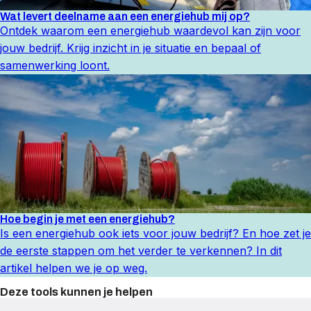
Wat levert deelname aan een energiehub mij op?
Ontdek waarom een energiehub waardevol kan zijn voor
jouw bedrijf. Krijg inzicht in je situatie en bepaal of
samenwerking loont.
Hoe begin je met een energiehub?
Is een energiehub ook iets voor jouw bedrijf? En hoe zet je
de eerste stappen om het verder te verkennen? In dit
artikel helpen we je op weg.
Deze tools kunnen je helpen