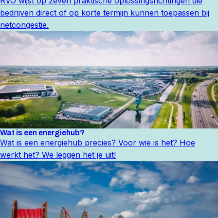
RVO wijst op zeven praktische oplossingsrichtingen die
bedrijven direct of op korte termijn kunnen toepassen bij
netcongestie.
Wat is een energiehub?
Wat is een energiehub precies? Voor wie is het? Hoe
werkt het? We leggen het je uit!