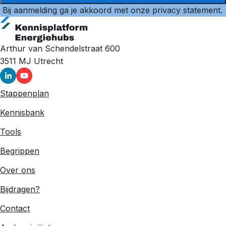
Bij aanmelding ga je akkoord met onze
privacy statement
.
Arthur van Schendelstraat 600
3511 MJ
Utrecht
Stappenplan
Kennisbank
Tools
Begrippen
Over ons
Bijdragen?
Contact