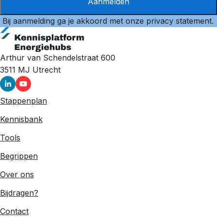
Aanmelden
Bij aanmelding ga je akkoord met onze
privacy statement
.
Arthur van Schendelstraat 600
3511 MJ
Utrecht
Stappenplan
Kennisbank
Tools
Begrippen
Over ons
Bijdragen?
Contact