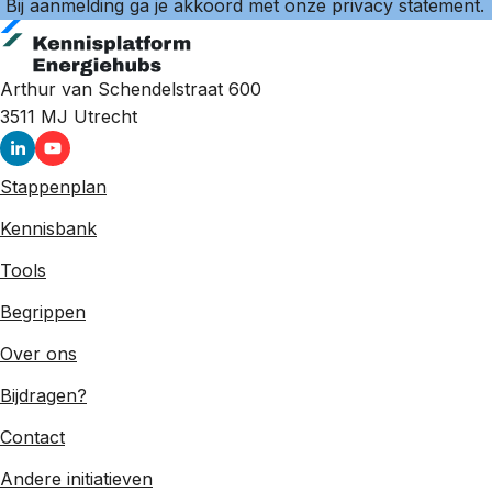
Bij aanmelding ga je akkoord met onze
privacy statement
.
Arthur van Schendelstraat 600
3511 MJ
Utrecht
Stappenplan
Kennisbank
Tools
Begrippen
Over ons
Bijdragen?
Contact
Andere initiatieven