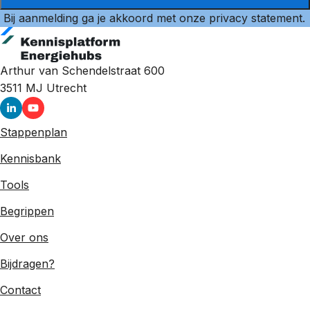
Bij aanmelding ga je akkoord met onze
privacy statement
.
Arthur van Schendelstraat 600
3511 MJ
Utrecht
Stappenplan
Kennisbank
Tools
Begrippen
Over ons
Bijdragen?
Contact