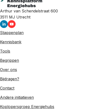
Arthur van Schendelstraat 600
3511 MJ
Utrecht
Stappenplan
Kennisbank
Tools
Begrippen
Over ons
Bijdragen?
Contact
Andere initiatieven
Koplopersgroep Energiehubs