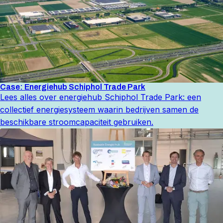
Case: Energiehub Schiphol Trade Park
Lees alles over energiehub Schiphol Trade Park: een
collectief energiesysteem waarin bedrijven samen de
beschikbare stroomcapaciteit gebruiken.