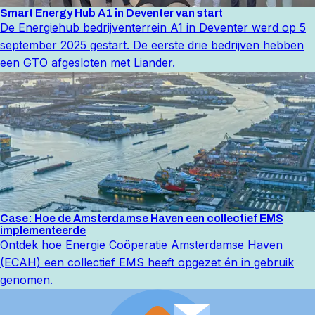
Smart Energy Hub A1 in Deventer van start
De Energiehub bedrijventerrein A1 in Deventer werd op 5
september 2025 gestart. De eerste drie bedrijven hebben
een GTO afgesloten met Liander.
Case: Hoe de Amsterdamse Haven een collectief EMS
implementeerde
Ontdek hoe Energie Coöperatie Amsterdamse Haven
(ECAH) een collectief EMS heeft opgezet én in gebruik
genomen.