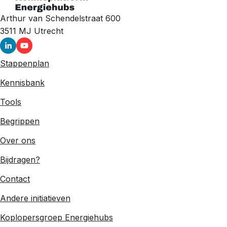
Arthur van Schendelstraat 600
3511 MJ
Utrecht
Stappenplan
Kennisbank
Tools
Begrippen
Over ons
Bijdragen?
Contact
Andere initiatieven
Koplopersgroep Energiehubs