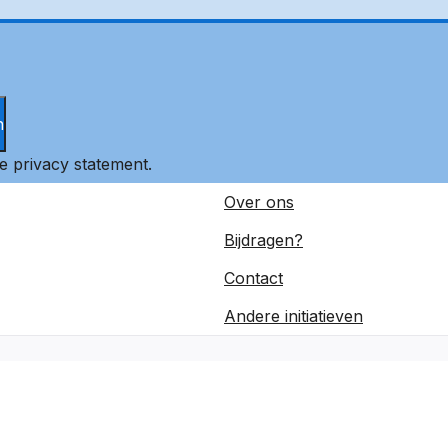
n
ze
privacy statement
.
Over ons
Bijdragen?
Contact
Andere initiatieven