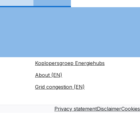
Koplopersgroep Energiehubs
About (EN)
Grid congestion (EN)
Privacy statement
Disclaimer
Cookies