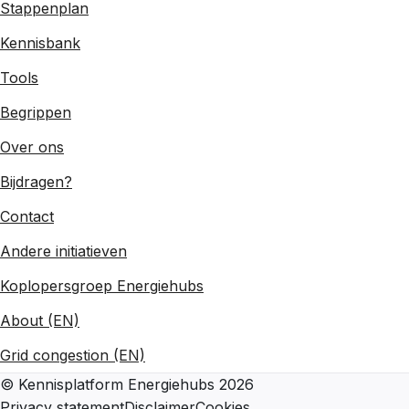
Stappenplan
Kennisbank
Tools
Begrippen
Over ons
Bijdragen?
Contact
Andere initiatieven
Koplopersgroep Energiehubs
About (EN)
Grid congestion (EN)
©
Kennisplatform Energiehubs
2026
Privacy statement
Disclaimer
Cookies