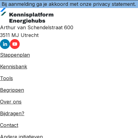
Bij aanmelding ga je akkoord met onze
privacy statement
.
Arthur van Schendelstraat 600
3511 MJ
Utrecht
Stappenplan
Kennisbank
Tools
Begrippen
Over ons
Bijdragen?
Contact
Andere initiatieven