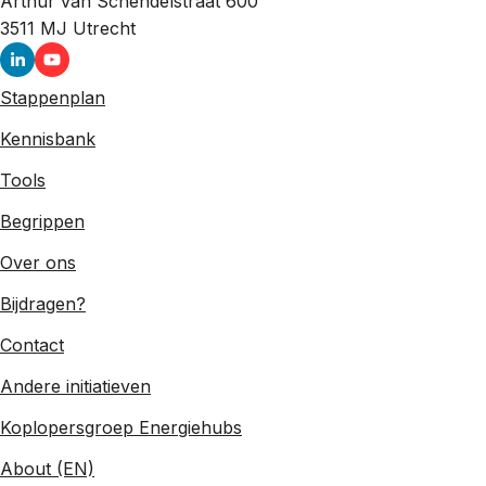
Arthur van Schendelstraat 600
3511 MJ
Utrecht
Stappenplan
Kennisbank
Tools
Begrippen
Over ons
Bijdragen?
Contact
Andere initiatieven
Koplopersgroep Energiehubs
About (EN)