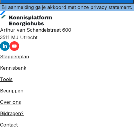
Bij aanmelding ga je akkoord met onze
privacy statement
.
Arthur van Schendelstraat 600
3511 MJ
Utrecht
Stappenplan
Kennisbank
Tools
Begrippen
Over ons
Bijdragen?
Contact