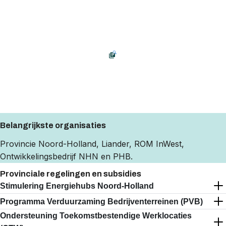
Belangrijkste organisaties
Provincie Noord-Holland
,
Liander
,
ROM InWest
,
Ontwikkelingsbedrijf NHN
en
PHB
.
Provinciale regelingen en subsidies
Stimulering Energiehubs Noord-Holland
Open
Close
Programma Verduurzaming Bedrijventerreinen (PVB)
Open
Close
Ondersteuning Toekomstbestendige Werklocaties