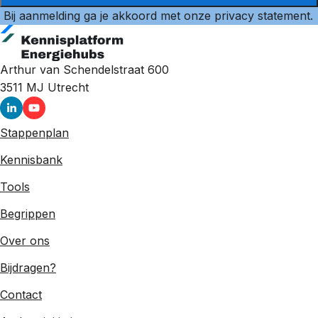
Bij aanmelding ga je akkoord met onze
privacy statement
.
Arthur van Schendelstraat 600
3511 MJ
Utrecht
Stappenplan
Kennisbank
Tools
Begrippen
Over ons
Bijdragen?
Contact