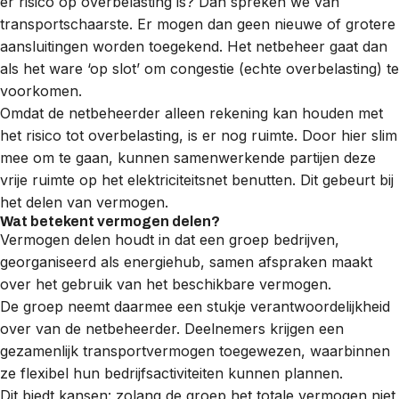
er risico op overbelasting is? Dan spreken we van
transportschaarste
. Er mogen dan geen nieuwe of grotere
aansluitingen worden toegekend. Het netbeheer gaat dan
als het ware ‘op slot’ om congestie (echte overbelasting) te
voorkomen.
Omdat de netbeheerder alleen rekening kan houden met
het risico tot overbelasting, is er nog ruimte. Door hier slim
mee om te gaan, kunnen samenwerkende partijen deze
vrije ruimte op het elektriciteitsnet benutten. Dit gebeurt bij
het delen van vermogen.
Wat betekent vermogen delen?
Vermogen delen houdt in dat een groep bedrijven,
georganiseerd als
energiehub
, samen afspraken maakt
over het gebruik van het beschikbare vermogen.
De groep neemt daarmee een stukje verantwoordelijkheid
over van de netbeheerder. Deelnemers krijgen een
gezamenlijk transportvermogen toegewezen, waarbinnen
ze flexibel hun bedrijfsactiviteiten kunnen plannen.
Dit biedt kansen: zolang de groep het totale vermogen niet