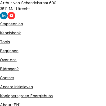
Arthur van Schendelstraat 600
3511 MJ
Utrecht
Stappenplan
Kennisbank
Tools
Begrippen
Over ons
Bijdragen?
Contact
Andere initiatieven
Koplopersgroep Energiehubs
About (EN)