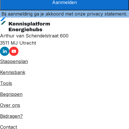
Aanmelden
Bij aanmelding ga je akkoord met onze
privacy statement
.
Arthur van Schendelstraat 600
3511 MJ
Utrecht
Stappenplan
Kennisbank
Tools
Begrippen
Over ons
Bijdragen?
Contact