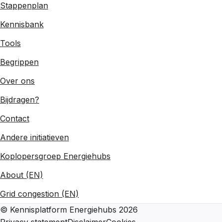
Stappenplan
Kennisbank
Tools
Begrippen
Over ons
Bijdragen?
Contact
Andere initiatieven
Koplopersgroep Energiehubs
About (EN)
Grid congestion (EN)
©
Kennisplatform Energiehubs
2026