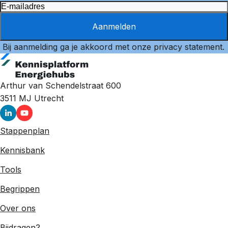
Aanmelden
Bij aanmelding ga je akkoord met onze
privacy statement
.
Arthur van Schendelstraat 600
3511 MJ
Utrecht
Stappenplan
Kennisbank
Tools
Begrippen
Over ons
Bijdragen?