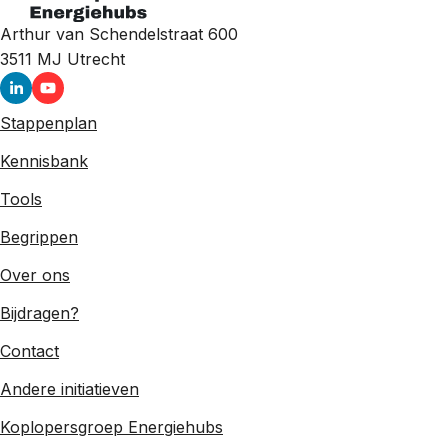
Arthur van Schendelstraat 600
3511 MJ
Utrecht
Stappenplan
Kennisbank
Tools
Begrippen
Over ons
Bijdragen?
Contact
Andere initiatieven
Koplopersgroep Energiehubs