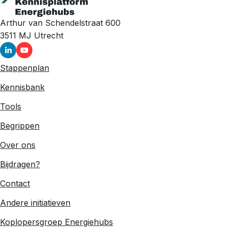
Arthur van Schendelstraat 600
3511 MJ
Utrecht
Stappenplan
Kennisbank
Tools
Begrippen
Over ons
Bijdragen?
Contact
Andere initiatieven
Koplopersgroep Energiehubs